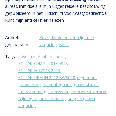
arrest. Inmiddels is mijn uitgebreidere beschouwing
gepubliceerd in het Tijdschrift voor Vastgoedrecht. U
kunt mijn
artikel
hier nalezen.
Artikel
Bevrijdende en verkrijgende
geplaatst in:
verjaring
,
Bezit
Tags:
advocaat
,
Arnhem
,
bezit
,
ECLI:NL:GHARL:2013:9845
,
ECLI:NL:HR:2015:2463
,
ECLI:NL:RBARN:2012:BW5060
,
eigendom
,
gemeente
,
gemeentegrond
,
groenstrook
,
inbezitneming
,
interversie
,
interversieverbod
,
Nijmegen
,
onrechtmatig
,
snippergroen
,
verjaring