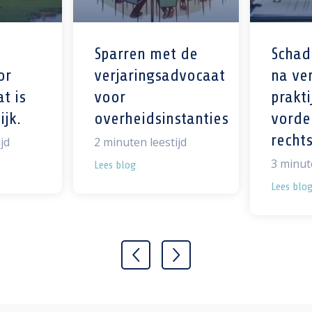
Sparren met de
Schad
or
verjaringsadvocaat
na ver
at is
voor
prakti
ijk.
overheidsinstanties
vorde
recht
jd
2
minuten leestijd
3
minute
Lees blog
Lees blo