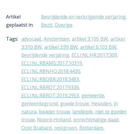
Artikel
Bevrijdende en verkrijgende verjaring
,
geplaatst in:
Bezit
,
Overige
Tags:
advocaat
,
Amsterdam
,
artikel 3:105 BW
,
artikel
3:310 BW
,
artikel 3:99 BW
,
artikel 6:103 BW
,
bevrijdende verjaring
,
ECLI:NL:HR:2017:309
,
ECLI:NL:RBAMS:2017:10319
,
ECLI:NL:RBNHO:2018:4430
,
ECLI:NL:RBOBR:2018:3493
,
ECLI:NL:RBROT:2017:9336
,
ECLI:NL:RBROT:2019:2953
,
gemeente
,
gemeentegrond
,
goede trouw
,
Heusden
,
in
natura
,
kwader trouw
,
landjepik
,
niet te goeder
trouw
,
Noord-Holland
,
onrechtmatige daad
,
Oost Brabant
,
restgroen
,
Rotterdam
,