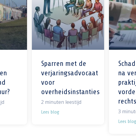
Sparren met de
Schad
 en
verjaringsadvocaat
na ver
nd
voor
prakti
ur?
overheidsinstanties
vorde
recht
jd
2
minuten leestijd
3
minute
Lees blog
Lees blo