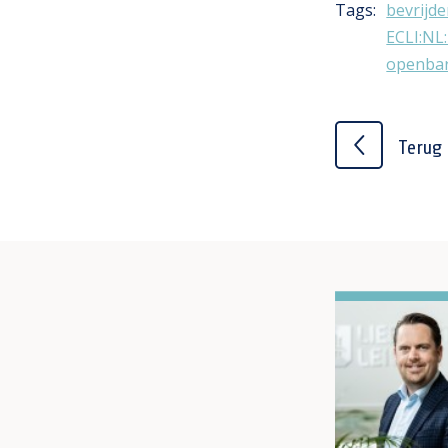
Tags:
bevrijde
ECLI:NL
openbar
Terug 