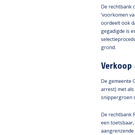
De rechtbank o
‘voorkomen van
oordeelt ook da
gegadigde is e
selectieproce
grond.
Verkoop 
De gemeente G
arrest) met al
snippergroen s
De rechtbank R
een toetsbaar,
aangrenzende 