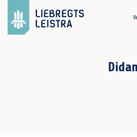
V
Didam