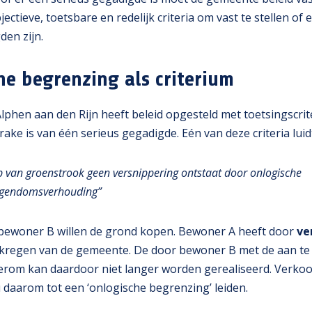
jectieve, toetsbare en redelijk criteria om vast te stellen of
den zijn.
he begrenzing als criterium
phen aan den Rijn heeft beleid opgesteld met toetsingscrit
prake is van één serieus gegadigde. Eén van deze criteria luid
p van groenstrook geen versnippering ontstaat door onlogische
igendomsverhouding”
bewoner B willen de grond kopen. Bewoner A heeft door
ve
rkregen van de gemeente. De door bewoner B met de aan t
erom kan daardoor niet langer worden gerealiseerd. Verko
daarom tot een ‘onlogische begrenzing’ leiden.