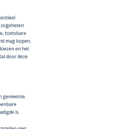
entieel
n zogeheten
e, toetsbare
ond mag kopen.
 kiezen en het
tal door deze
en gemeente.
openbare
adigde is.
tstellen met