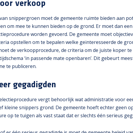
 voor verkoop
 van snippergroen moet de gemeente ruimte bieden aan pot
den om mee te kunnen bieden op de grond. Er moet dan ee
ctieprocedure worden gevoerd. De gemeente moet objectiev
riteria opstellen om te bepalen welke geïnteresseerde de gr
et de verkoopprocedure, de criteria om de juiste koper te
jdschema ‘in passende mate openbaren’. Dit gebeurt mees
ne te publiceren.
eer gegadigden
lectieprocedure vergt behoorlijk wat administratie voor e
tief kleine snippers grond. De gemeente hoeft echter geen 
re op te tuigen als vast staat dat er slechts één serieus geg
of er één serieus gegadigde is moet de gemeente beleid vas