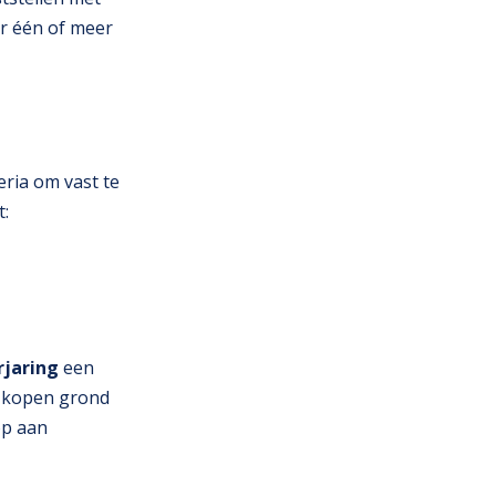
 er één of meer
eria om vast te
t:
rjaring
een
e kopen grond
op aan