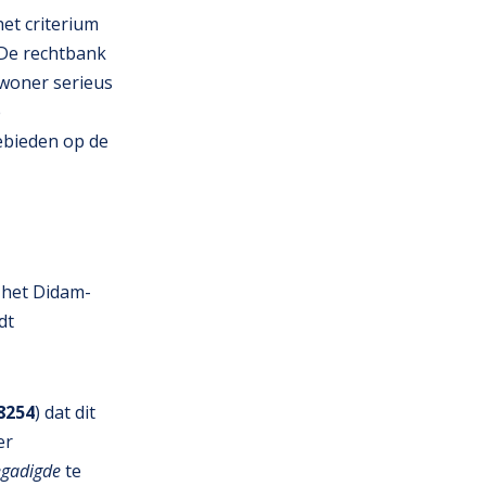
het criterium
 De rechtbank
bewoner serieus
e
ebieden op de
 het Didam-
dt
8254
) dat dit
er
gegadigde
te