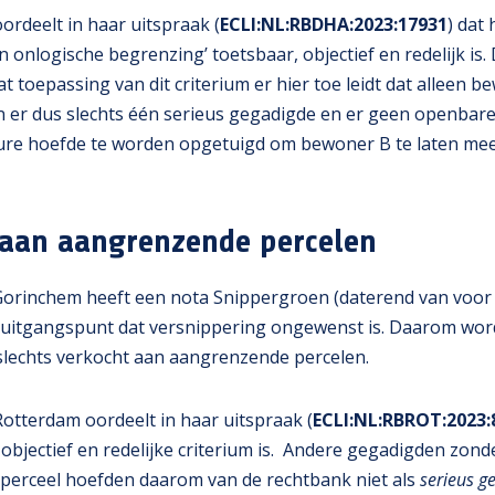
ordeelt in haar uitspraak (
ECLI:NL:RBDHA:2023:17931
) dat 
 onlogische begrenzing’ toetsbaar, objectief en redelijk is.
t toepassing van dit criterium er hier toe leidt dat alleen 
n er dus slechts één serieus gegadigde en er geen openbar
dure hoefde te worden opgetuigd om bewoner B te laten me
aan aangrenzende percelen
orinchem heeft een nota Snippergroen (daterend van voor
s uitgangspunt dat versnippering ongewenst is. Daarom wor
lechts verkocht aan aangrenzende percelen.
otterdam oordeelt in haar uitspraak (
ECLI:NL:RBROT:2023:
 objectief en redelijke criterium is. Andere gegadigden zond
perceel hoefden daarom van de rechtbank niet als
serieus 