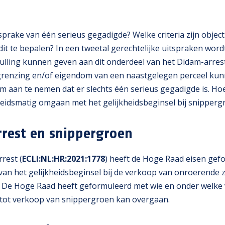
prake van één serieus gegadigde? Welke criteria zijn object
dit te bepalen? In een tweetal gerechtelijke uitspraken word
lling kunnen geven aan dit onderdeel van het Didam-arrest
grenzing en/of eigendom van een naastgelegen perceel ku
 om aan te nemen dat er slechts één serieus gegadigde is. H
idsmatig omgaan met het gelijkheidsbeginsel bij snipperg
rest en snippergroen
rest (
ECLI:NL:HR:2021:1778
) heeft de Hoge Raad eisen gef
van het gelijkheidsbeginsel bij de verkoop van onroerende 
. De Hoge Raad heeft geformuleerd met wie en onder welk
tot verkoop van snippergroen kan overgaan.