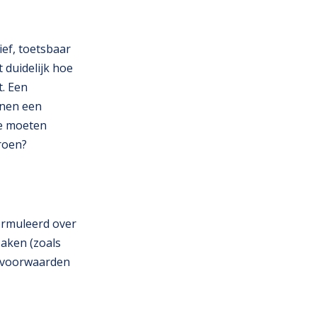
ief, toetsbaar
t duidelijk hoe
. Een
nnen een
oe moeten
roen?
ormuleerd over
zaken (zoals
e voorwaarden