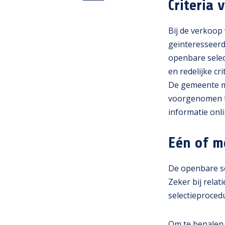
Criteria
Bij de verkoop
geïnteresseer
openbare sele
en redelijke c
De gemeente mo
voorgenomen ti
informatie onli
Eén of m
De openbare se
Zeker bij rela
selectieprocedu
Om te bepalen 