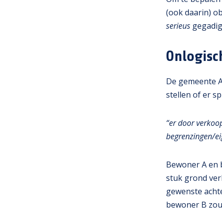
(ook daarin) ob
serieus
gegadig
Onlogisc
De gemeente Al
stellen of er s
“er door verkoo
begrenzingen/e
Bewoner A en 
stuk grond ve
gewenste acht
bewoner B zou 