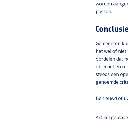
worden aangem
passen.
Conclusi
Gemeenten kunn
het wel of nie
oordelen dat h
objectief en r
steeds een ope
genoemde crite
Benieuwd of u
Artikel geplaats