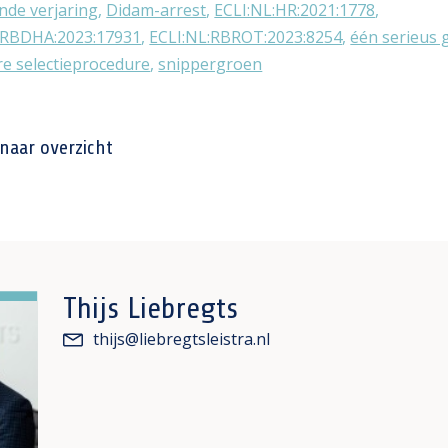
nde verjaring
,
Didam-arrest
,
ECLI:NL:HR:2021:1778
,
:RBDHA:2023:17931
,
ECLI:NL:RBROT:2023:8254
,
één serieus 
e selectieprocedure
,
snippergroen
naar overzicht
Thijs Liebregts
thijs@liebregtsleistra.nl