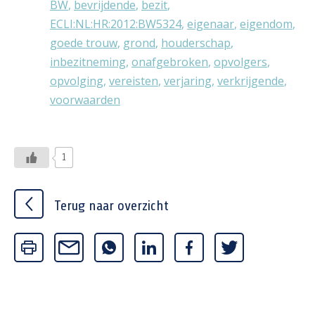
BW
,
bevrijdende
,
bezit
,
ECLI:NL:HR:2012:BW5324
,
eigenaar
,
eigendom
,
goede trouw
,
grond
,
houderschap
,
inbezitneming
,
onafgebroken
,
opvolgers
,
opvolging
,
vereisten
,
verjaring
,
verkrijgende
,
voorwaarden
1
Terug naar overzicht