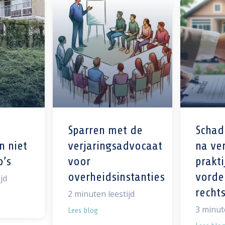
Sparren met de
Schad
n niet
verjaringsadvocaat
na ver
o’s
voor
prakti
overheidsinstanties
vorde
jd
recht
2
minuten leestijd
3
minute
Lees blog