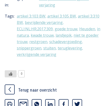
in:
verjaring
Tags:
artikel 3:103 BW
,
artikel 3:105 BW
,
artikel 3:310
BW
,
bevrijdende verjaring
,
ECLI:NL:HR:2017:309
,
goede trouw
,
Heusden
,
in
natura
,
kwade trouw
,
landjepik
,
niet te goeder
trouw
,
restgroen
,
schadevergoeding
,
snippergroen
,
stuiten
,
teruglevering
,
verkrijgende verjaring
0
Terug naar overzicht