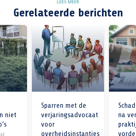
LEES MEER
Gerelateerde berichten
Sparren met de
Schad
n niet
verjaringsadvocaat
na ver
o’s
voor
prakti
overheidsinstanties
vorde
jd