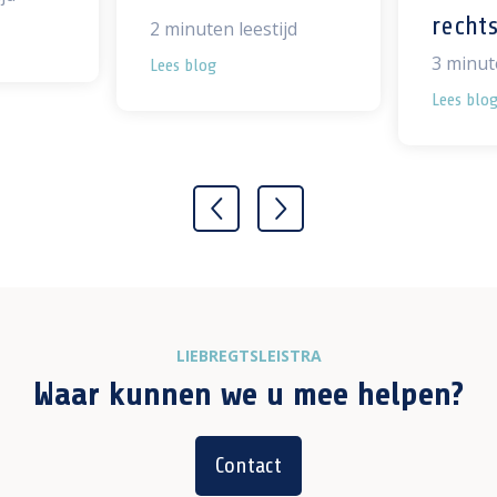
recht
2
minuten leestijd
3
minute
Lees blog
Lees blo
LIEBREGTSLEISTRA
Waar kunnen we u mee helpen?
Contact