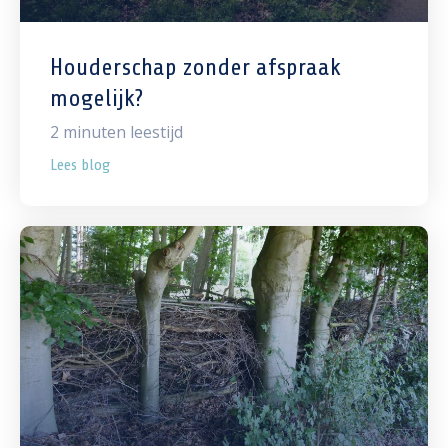
Houderschap zonder afspraak
mogelijk?
2
minuten leestijd
Lees blog