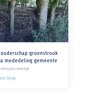
Houderschap groenstrook
na mededeling gemeente
minuten leestijd
ees blog