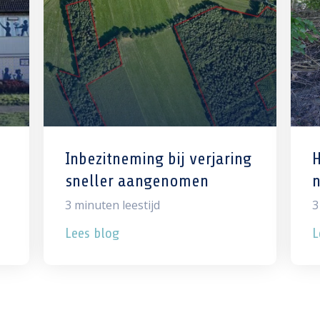
Inbezitneming bij verjaring
sneller aangenomen
3
minuten leestijd
3
Lees blog
L