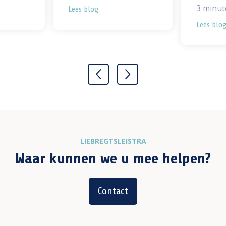
3
minute
Lees blog
Lees blo
LIEBREGTSLEISTRA
Waar kunnen we u mee helpen?
Contact