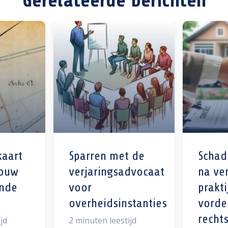
Gerelateerde berichten
kaart
Sparren met de
Schad
rouw
verjaringsadvocaat
na ver
ende
voor
prakti
overheidsinstanties
vorde
recht
jd
2
minuten leestijd