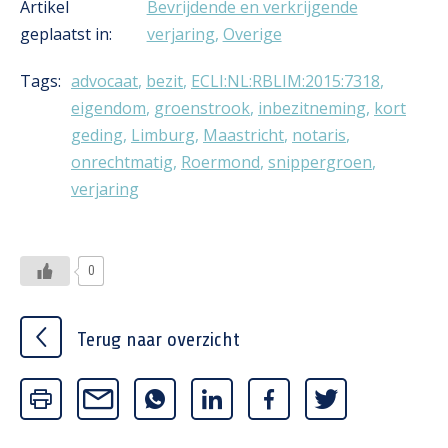
Artikel
Bevrijdende en verkrijgende
geplaatst in:
verjaring
,
Overige
Tags:
advocaat
,
bezit
,
ECLI:NL:RBLIM:2015:7318
,
eigendom
,
groenstrook
,
inbezitneming
,
kort
geding
,
Limburg
,
Maastricht
,
notaris
,
onrechtmatig
,
Roermond
,
snippergroen
,
verjaring
0
Terug naar overzicht