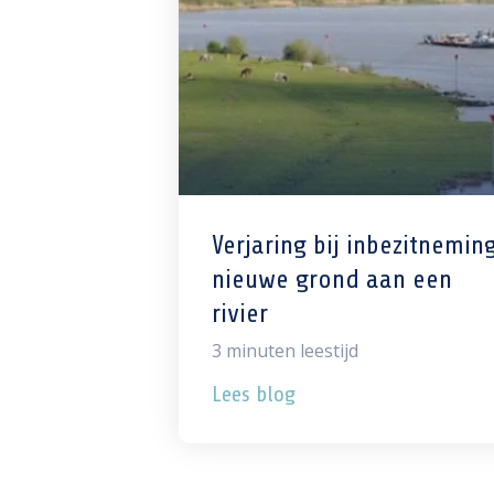
Verjaring bij inbezitnemin
nieuwe grond aan een
rivier
3
minuten leestijd
Lees blog