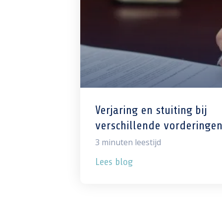
Verjaring en stuiting bij
verschillende vorderinge
3
minuten leestijd
Lees blog